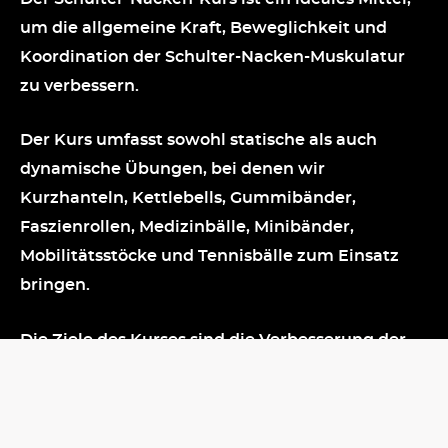
um die allgemeine Kraft, Beweglichkeit und
Koordination der Schulter-Nacken-Muskulatur
zu verbessern.
Der Kurs umfasst sowohl statische als auch
dynamische Übungen, bei denen wir
Kurzhanteln, Kettlebells, Gummibänder,
Faszienrollen, Medizinbälle, Minibänder,
Mobilitätsstöcke und Tennisbälle zum Einsatz
bringen.
Die Ziele des Kurses sind die Verbesserung der
intra- und intermuskulären Koordination im
Schultergelenk; die Erhöhung der Beweglichkeit
der Halswirbelsäule, der Brustwirbelsäule sowie