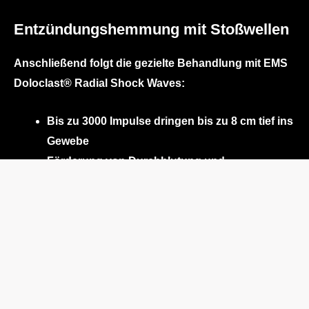
Entzündungshemmung mit Stoßwellen
Anschließend folgt die gezielte Behandlung mit
EMS
Doloclast® Radial Shock Waves
:
Bis zu
3000 Impulse
dringen bis zu 8 cm tief ins
Gewebe
Förderung von Durchblutung und
Geweberegeneration
Aktivierung von Wachstumsfaktoren &
Stimulierung der Knochenheilung
Effekt: Schmerzen lassen nach, Entzündungen
gehen zurück, Gewebe heilt dauerhaft